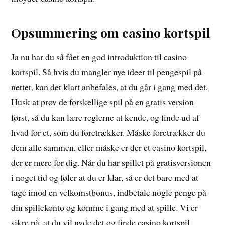
Opsummering om casino kortspil
Ja nu har du så fået en god introduktion til casino
kortspil. Så hvis du mangler nye ideer til pengespil på
nettet, kan det klart anbefales, at du går i gang med det.
Husk at prøv de forskellige spil på en gratis version
først, så du kan lære reglerne at kende, og finde ud af
hvad for et, som du foretrækker. Måske foretrækker du
dem alle sammen, eller måske er der et casino kortspil,
der er mere for dig. Når du har spillet på gratisversionen
i noget tid og føler at du er klar, så er det bare med at
tage imod en velkomstbonus, indbetale nogle penge på
din spillekonto og komme i gang med at spille. Vi er
sikre på, at du vil nyde det og finde casino kortspil