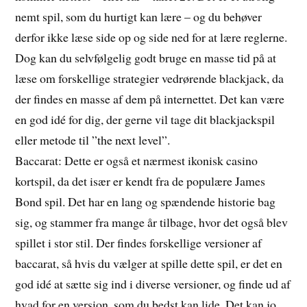
nemt spil, som du hurtigt kan lære – og du behøver
derfor ikke læse side op og side ned for at lære reglerne.
Dog kan du selvfølgelig godt bruge en masse tid på at
læse om forskellige strategier vedrørende blackjack, da
der findes en masse af dem på internettet. Det kan være
en god idé for dig, der gerne vil tage dit blackjackspil
eller metode til ”the next level”.
Baccarat: Dette er også et nærmest ikonisk casino
kortspil, da det især er kendt fra de populære James
Bond spil. Det har en lang og spændende historie bag
sig, og stammer fra mange år tilbage, hvor det også blev
spillet i stor stil. Der findes forskellige versioner af
baccarat, så hvis du vælger at spille dette spil, er det en
god idé at sætte sig ind i diverse versioner, og finde ud af
hvad for en version, som du bedst kan lide. Det kan jo