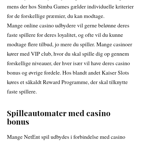
mens der hos Simba Games gælder individuelle kriterier
for de forskellige præmier, du kan modtage.
Mange online casino udbydere vil gerne belønne deres
faste spillere for deres loyalitet, og ofte vil du kunne
modtage flere tilbud, jo mere du spiller. Mange casinoer
kører med VIP club, hvor du skal spille dig op gennem
forskellige niveauer, der hver især vil have deres casino
bonus og øvrige fordele. Hos blandt andet Kaiser Slots
køres et såkaldt Reward Programme, der skal tilknytte
faste spillere.
Spilleautomater med casino
bonus
Mange NetEnt spil udbydes i forbindelse med casino