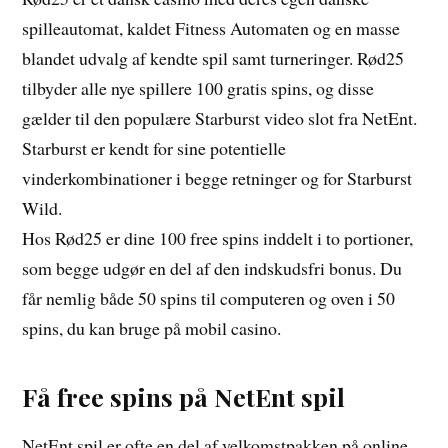
spilleautomat, kaldet Fitness Automaten og en masse
blandet udvalg af kendte spil samt turneringer. Rød25
tilbyder alle nye spillere 100 gratis spins, og disse
gælder til den populære Starburst video slot fra NetEnt.
Starburst er kendt for sine potentielle
vinderkombinationer i begge retninger og for Starburst
Wild.
Hos Rød25 er dine 100 free spins inddelt i to portioner,
som begge udgør en del af den indskudsfri bonus. Du
får nemlig både 50 spins til computeren og oven i 50
spins, du kan bruge på mobil casino.
Få free spins på NetEnt spil
NetEnt spil er ofte en del af velkomstpakken på online