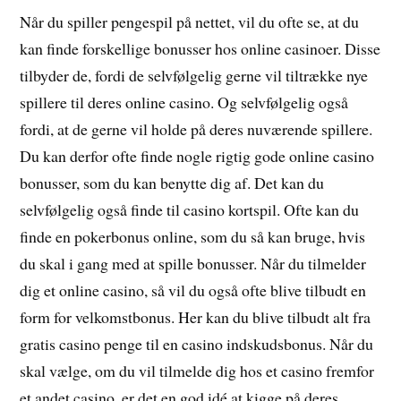
Når du spiller pengespil på nettet, vil du ofte se, at du
kan finde forskellige bonusser hos online casinoer. Disse
tilbyder de, fordi de selvfølgelig gerne vil tiltrække nye
spillere til deres online casino. Og selvfølgelig også
fordi, at de gerne vil holde på deres nuværende spillere.
Du kan derfor ofte finde nogle rigtig gode online casino
bonusser, som du kan benytte dig af. Det kan du
selvfølgelig også finde til casino kortspil. Ofte kan du
finde en pokerbonus online, som du så kan bruge, hvis
du skal i gang med at spille bonusser. Når du tilmelder
dig et online casino, så vil du også ofte blive tilbudt en
form for velkomstbonus. Her kan du blive tilbudt alt fra
gratis casino penge til en casino indskudsbonus. Når du
skal vælge, om du vil tilmelde dig hos et casino fremfor
et andet casino, er det en god idé at kigge på deres