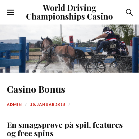
World Driving
Championships Casino
Casino Bonus
ADMIN
10. JANUAR 2018
En smagsprøve på spil, features
og free spins