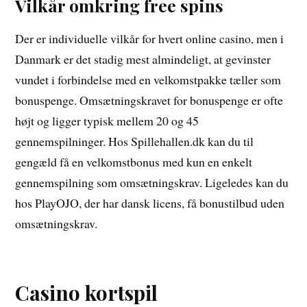
Vilkår omkring free spins
Der er individuelle vilkår for hvert online casino, men i
Danmark er det stadig mest almindeligt, at gevinster
vundet i forbindelse med en velkomstpakke tæller som
bonuspenge. Omsætningskravet for bonuspenge er ofte
højt og ligger typisk mellem 20 og 45
gennemspilninger. Hos Spillehallen.dk kan du til
gengæld få en velkomstbonus med kun en enkelt
gennemspilning som omsætningskrav. Ligeledes kan du
hos PlayOJO, der har dansk licens, få bonustilbud uden
omsætningskrav.
Casino kortspil