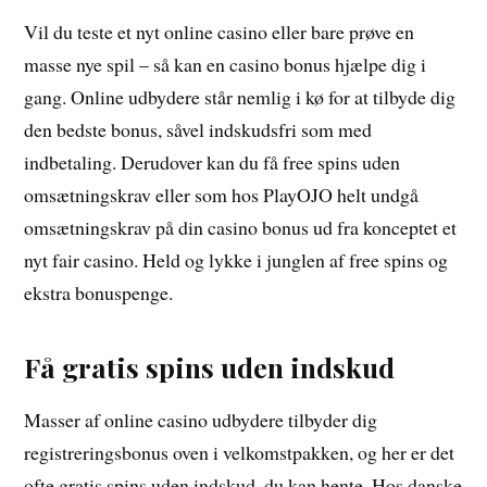
Vil du teste et nyt online casino eller bare prøve en
masse nye spil – så kan en casino bonus hjælpe dig i
gang. Online udbydere står nemlig i kø for at tilbyde dig
den bedste bonus, såvel indskudsfri som med
indbetaling. Derudover kan du få free spins uden
omsætningskrav eller som hos PlayOJO helt undgå
omsætningskrav på din casino bonus ud fra konceptet et
nyt fair casino. Held og lykke i junglen af free spins og
ekstra bonuspenge.
Få gratis spins uden indskud
Masser af online casino udbydere tilbyder dig
registreringsbonus oven i velkomstpakken, og her er det
ofte gratis spins uden indskud, du kan hente. Hos danske