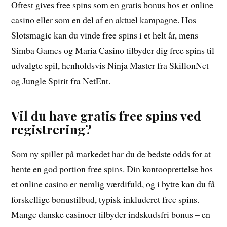
Oftest gives free spins som en gratis bonus hos et online
casino eller som en del af en aktuel kampagne. Hos
Slotsmagic kan du vinde free spins i et helt år, mens
Simba Games og Maria Casino tilbyder dig free spins til
udvalgte spil, henholdsvis Ninja Master fra SkillonNet
og Jungle Spirit fra NetEnt.
Vil du have gratis free spins ved
registrering?
Som ny spiller på markedet har du de bedste odds for at
hente en god portion free spins. Din kontooprettelse hos
et online casino er nemlig værdifuld, og i bytte kan du få
forskellige bonustilbud, typisk inkluderet free spins.
Mange danske casinoer tilbyder indskudsfri bonus – en