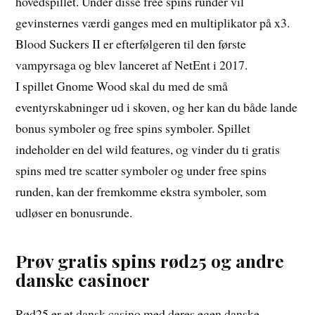
hovedspillet. Under disse free spins runder vil
gevinsternes værdi ganges med en multiplikator på x3.
Blood Suckers II er efterfølgeren til den første
vampyrsaga og blev lanceret af NetEnt i 2017.
I spillet Gnome Wood skal du med de små
eventyrskabninger ud i skoven, og her kan du både lande
bonus symboler og free spins symboler. Spillet
indeholder en del wild features, og vinder du ti gratis
spins med tre scatter symboler og under free spins
runden, kan der fremkomme ekstra symboler, som
udløser en bonusrunde.
Prøv gratis spins rød25 og andre
danske casinoer
Rød25 er et dansk casino med deres egen danske