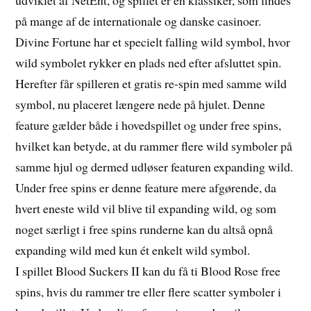
udviklet af NetEnt, og spillet er en klassiker, som findes
på mange af de internationale og danske casinoer.
Divine Fortune har et specielt falling wild symbol, hvor
wild symbolet rykker en plads ned efter afsluttet spin.
Herefter får spilleren et gratis re-spin med samme wild
symbol, nu placeret længere nede på hjulet. Denne
feature gælder både i hovedspillet og under free spins,
hvilket kan betyde, at du rammer flere wild symboler på
samme hjul og dermed udløser featuren expanding wild.
Under free spins er denne feature mere afgørende, da
hvert eneste wild vil blive til expanding wild, og som
noget særligt i free spins runderne kan du altså opnå
expanding wild med kun ét enkelt wild symbol.
I spillet Blood Suckers II kan du få ti Blood Rose free
spins, hvis du rammer tre eller flere scatter symboler i