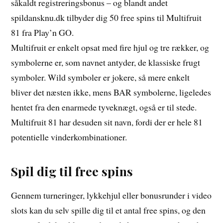
såkaldt registreringsbonus – og blandt andet
spildansknu.dk tilbyder dig 50 free spins til Multifruit
81 fra Play’n GO.
Multifruit er enkelt opsat med fire hjul og tre rækker, og
symbolerne er, som navnet antyder, de klassiske frugt
symboler. Wild symboler er jokere, så mere enkelt
bliver det næsten ikke, mens BAR symbolerne, ligeledes
hentet fra den enarmede tyveknægt, også er til stede.
Multifruit 81 har desuden sit navn, fordi der er hele 81
potentielle vinderkombinationer.
Spil dig til free spins
Gennem turneringer, lykkehjul eller bonusrunder i video
slots kan du selv spille dig til et antal free spins, og den