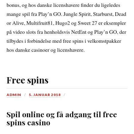
bonus, og hos danske licenshavere finder du ligeledes
mange spil fra Play’n GO. Jungle Spirit, Starburst, Dead
or Alive, Multifruit81, Hugo2 og Sweet 27 er eksempler
på video slots fra henholdsvis NetEnt og Play’n GO, der
tilbydes i forbindelse med free spins i velkomstpakker
hos danske casinoer og licenshavere.
Free spins
ADMIN
5. JANUAR 2018
Spil online og få adgang til free
spins casino