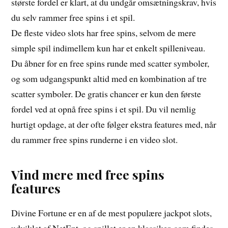
største fordel er klart, at du undgår omsætningskrav, hvis
du selv rammer free spins i et spil.
De fleste video slots har free spins, selvom de mere
simple spil indimellem kun har et enkelt spilleniveau.
Du åbner for en free spins runde med scatter symboler,
og som udgangspunkt altid med en kombination af tre
scatter symboler. De gratis chancer er kun den første
fordel ved at opnå free spins i et spil. Du vil nemlig
hurtigt opdage, at der ofte følger ekstra features med, når
du rammer free spins runderne i en video slot.
Vind mere med free spins
features
Divine Fortune er en af de mest populære jackpot slots,