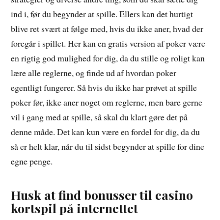
ind i, før du begynder at spille. Ellers kan det hurtigt
blive ret svært at følge med, hvis du ikke aner, hvad der
foregår i spillet. Her kan en gratis version af poker være
en rigtig god mulighed for dig, da du stille og roligt kan
lære alle reglerne, og finde ud af hvordan poker
egentligt fungerer. Så hvis du ikke har prøvet at spille
poker før, ikke aner noget om reglerne, men bare gerne
vil i gang med at spille, så skal du klart gøre det på
denne måde. Det kan kun være en fordel for dig, da du
så er helt klar, når du til sidst begynder at spille for dine
egne penge.
Husk at find bonusser til casino
kortspil på internettet