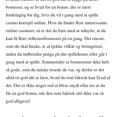
bonusser, og se hvad for en bonus, der er mest
fordelagtig for dig, hvis du vil i gang med at spille
casino kortspil online. Hvis du finder flere interessante
online casinoer, så er det da bare med at udnytte, at du
kan få flere velkomstbonusser på en gang. Det eneste,
som du skal huske, er at tjekke vilkår og betingelser,
inden du indbetaler penge på din spillekonto eller går i
gang med at spille. Sommetider er bonusserne ikke helt
så gode, som du måske troede de var, og derfor er det
altid en god idé at læse, hvad du rent faktisk kan få ud af
det. Der er ikke noget ved at blive snydt eller tro at du
får en god bonus, når den rent faktisk slet ikke var så
god alligevel.